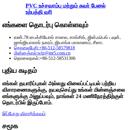
PVC உச்சவரம்பு மற்றும் சுவர் பேனல்
உற்பத்தி வரி
எங்களை தொடர்பு கொள்ளவும்
எண்.78 பைக்சியோங் சாலை, சாங்சிங், ஜின்ஃபெங் டவுன்,
ஜாங்ஜியாகாங் நகரம், ஜியாங்சு மாகாணம், சீனா.
தொலைபேசி:
+86-512-58579818
மின்னஞ்சல்:
wlz@mr5.com.cn
தொலைநகல்:
+86-512-58531306
புதிய கடிதம்
எங்கள் தயாரிப்புகள் அல்லது விலைப்பட்டியல் பற்றிய
விசாரணைகளுக்கு, தயவுசெய்து உங்கள் மின்னஞ்சலை
எங்களுக்கு அனுப்பவும், நாங்கள் 24 மணிநேரத்திற்குள்
தொடர்பில் இருப்போம்.
இப்போது விசாரிக்கவும்
சமூக