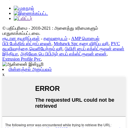
© பதிப்புரிமை - 2010-2021 : அனைத்து உரிமைகளும்
பாதுகாக்கப்பட்டவை.
சூடான தயாரிப்புகள்
-
தளவரைபடம்
-
AMP மொபைல்
பிபி பேக்கிங் ஸ்ட்ராப் லைன்
,
Mohawk Spc தரை விரிப்பு வரி
,
PVC
சுயவிவரத்தை வெளியேற்றும் வரி
,
பிவிசி பைப் எக்ஸ்ட்ரூஷன் லைன்
இந்தியா
,
அதிவேக பெ பிபிஆர் பைப் எக்ஸ்ட்ரூஷன் லைன்
,
Extrusion Profile Pvc
,
மின்னஞ்சல் அனுப்பவும்
x