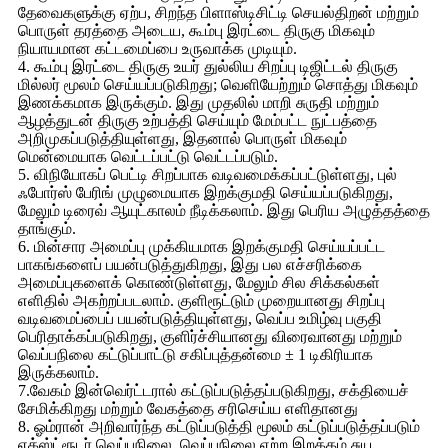
தேவைகளுக்கு ஏற்ப, சிறந்த பிளாஸ்டிசிட்டி செயல்திறன் மற்றும்
பொருள் தரத்தை அடைய, கூம்பு இரட்டை திருகு மிகவும்
நியாயமான கட்டமைப்பை உருவாக்க முடியும்.
4. கூம்பு இரட்டை திருகு உயர் துல்லிய சிறப்பு டிஜிட்டல் திருகு
மில்லர் மூலம் செய்யப்படுகிறது; வெளியேற்றும் சொத்து மிகவும்
இணக்கமாக இருக்கும். இது முதலில் மாறி சுருதி மற்றும்
ஆழத்துடன் திருகு உற்பத்தி செய்யும் மேம்பட்ட நுட்பத்தை
அறிமுகப்படுத்தியுள்ளது, இதனால் பொருள் மிகவும்
மென்மையாக வெட்டப்பட்டு வெட்டப்படும்.
5. விநியோகப் பெட்டி சிறப்பாக வடிவமைக்கப்பட்டுள்ளது, புல்
ஃபோர்ஸ் பேரிங் முழுமையாக இறக்குமதி செய்யப்படுகிறது,
மேலும் டிரைவ் ஆயுட்காலம் நீடிக்கலாம். இது பெரிய அழுத்தத்தை
தாங்கும்.
6. மின்சார அமைப்பு முக்கியமாக இறக்குமதி செய்யப்பட்ட
பாகங்களைப் பயன்படுத்துகிறது, இது பல எச்சரிக்கை
அமைப்புகளைக் கொண்டுள்ளது, மேலும் சில சிக்கல்கள்
எளிதில் அகற்றப்படலாம். குளிரூட்டும் முறையானது சிறப்பு
வடிவமைப்பைப் பயன்படுத்தியுள்ளது, வெப்ப உமிழ்வு பகுதி
பெரிதாக்கப்படுகிறது, குளிர்ச்சியானது விரைவானது மற்றும்
வெப்பநிலை கட்டுப்பாட்டு சகிப்புத்தன்மை ± 1 டிகிரியாக
இருக்கலாம்.
7.வேகம் இன்வெர்ட்டரால் கட்டுப்படுத்தப்படுகிறது, சக்தியைச்
சேமிக்கிறது மற்றும் வேகத்தை சரிசெய்ய எளிதானது
8. ஓம்ரான் அறிவார்ந்த கட்டுப்படுத்தி மூலம் கட்டுப்படுத்தப்படும்
எக்ஸ்ட்ரூடர் வெப்பநிலை, வெப்பநிலை ஏற்ற இறக்கம் சுய