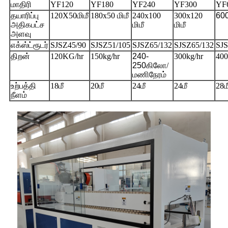
மாதிரி
YF120
YF180
YF240
YF300
YF
தயாரிப்பு
120X50மிமீ
180x50 மிமீ
240x100
300x120
60
அதிகபட்ச
மிமீ
மிமீ
அளவு
எக்ஸ்ட்ரூடர்
SJSZ45/90
SJSZ51/105
SJSZ65/132
SJSZ65/132
SJS
திறன்
120KG/hr
150kg/hr
240-
300kg/hr
400
250
கிலோ/
மணிநேரம்
உற்பத்தி
18மீ
20மீ
24மீ
24மீ
28ம
நீளம்