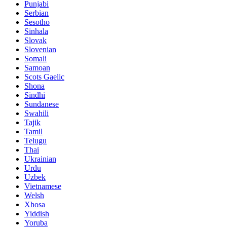
Punjabi
Serbian
Sesotho
Sinhala
Slovak
Slovenian
Somali
Samoan
Scots Gaelic
Shona
Sindhi
Sundanese
Swahili
Tajik
Tamil
Telugu
Thai
Ukrainian
Urdu
Uzbek
Vietnamese
Welsh
Xhosa
Yiddish
Yoruba