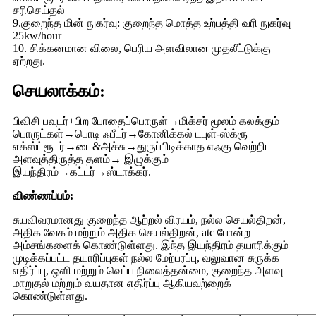
சரிசெய்தல்
9.குறைந்த மின் நுகர்வு: குறைந்த மொத்த உற்பத்தி வரி நுகர்வு
25kw/hour
10. சிக்கனமான விலை, பெரிய அளவிலான முதலீட்டுக்கு
ஏற்றது.
செயலாக்கம்:
பிவிசி பவுடர்+பிற போதைப்பொருள்→மிக்சர் மூலம் கலக்கும்
பொருட்கள்→பொடி ஃபீடர்→கோனிக்கல் டபுள்-ஸ்க்ரூ
எக்ஸ்ட்ரூடர்→டை&அச்சு→துருப்பிடிக்காத எஃகு வெற்றிட
அளவுத்திருத்த தளம்→ இழுக்கும்
இயந்திரம்→கட்டர்→ஸ்டாக்கர்.
விண்ணப்பம்:
சுயவிவரமானது குறைந்த ஆற்றல் விரயம், நல்ல செயல்திறன்,
அதிக வேகம் மற்றும் அதிக செயல்திறன், atc போன்ற
அம்சங்களைக் கொண்டுள்ளது. இந்த இயந்திரம் தயாரிக்கும்
முடிக்கப்பட்ட தயாரிப்புகள் நல்ல மேற்பரப்பு, வலுவான சுருக்க
எதிர்ப்பு, ஒளி மற்றும் வெப்ப நிலைத்தன்மை, குறைந்த அளவு
மாறுதல் மற்றும் வயதான எதிர்ப்பு ஆகியவற்றைக்
கொண்டுள்ளது.